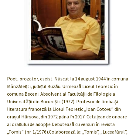
Poet, prozator, eseist. Născut la 14 august 1944 în comuna
Mânzăleşti, judeţul Buzău. Urmează Liceul Teoretic în
comuna Beceni. Absolvent al Facultăţii de Filologie a
Universităţii din Bucureşti (1972). Profesor de limba şi
literatura franceză la Liceul Teoretic „Ioan Cotovu” din
oraşul Hârşova, din 1972 până în 2017. Cetăţean de onoare
al oraşului de adopţie.Debutează cu versuri în revista
„Tomis” (nr. 1/1976).Colaborează la: „Tomis”, „Luceafărul”,