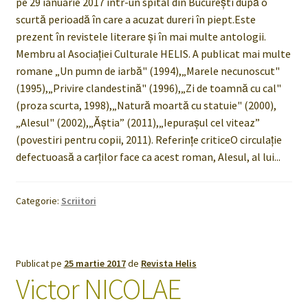
pe 29 ianuarie 2017 într-un spital din Bucureşti după o
scurtă perioadă în care a acuzat dureri în piept.Este
prezent în revistele literare şi în mai multe antologii.
Membru al Asociaţiei Culturale HELIS. A publicat mai multe
romane „Un pumn de iarbă" (1994),„Marele necunoscut"
(1995),„Privire clandestină" (1996),„Zi de toamnă cu cal"
(proza scurta, 1998),„Natură moartă cu statuie" (2000),
„Alesul" (2002),„Ăştia” (2011),„Iepuraşul cel viteaz”
(povestiri pentru copii, 2011). Referințe criticeO circulaţie
defectuoasă a carţilor face ca acest roman, Alesul, al lui...
Categorie:
Scriitori
Publicat pe
25 martie 2017
de
Revista Helis
Victor NICOLAE