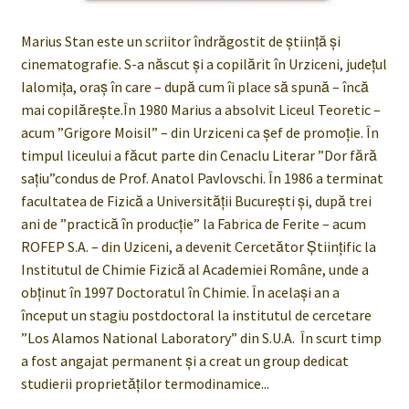
Marius Stan este un scriitor îndrăgostit de știință și
cinematografie. S-a născut și a copilărit în Urziceni, județul
Ialomița, oraș în care – după cum îi place să spună – încă
mai copilărește.În 1980 Marius a absolvit Liceul Teoretic –
acum ”Grigore Moisil” – din Urziceni ca șef de promoție. În
timpul liceului a făcut parte din Cenaclu Literar ”Dor fără
sațiu”condus de Prof. Anatol Pavlovschi. În 1986 a terminat
facultatea de Fizică a Universității București și, după trei
ani de ”practică în producție” la Fabrica de Ferite – acum
ROFEP S.A. – din Uziceni, a devenit Cercetător Științific la
Institutul de Chimie Fizică al Academiei Române, unde a
obținut în 1997 Doctoratul în Chimie. În același an a
început un stagiu postdoctoral la institutul de cercetare
”Los Alamos National Laboratory” din S.U.A. În scurt timp
a fost angajat permanent și a creat un group dedicat
studierii proprietăților termodinamice...