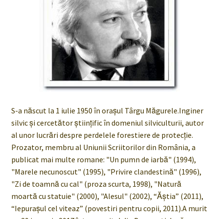
Gheorghe Dobre a primit un premiu literar important în
Macedonia
Întâlnire aniversară Helis
S-a născut la 1 iulie 1950 în oraşul Târgu Măgurele.Inginer
silvic şi cercetător ştiinţific în domeniul silviculturii, autor
al unor lucrări despre perdelele forestiere de protecţie.
Prozator, membru al Uniunii Scriitorilor din România, a
publicat mai multe romane: "Un pumn de iarbă" (1994),
"Marele necunoscut" (1995), "Privire clandestină" (1996),
"Zi de toamnă cu cal" (proza scurta, 1998), "Natură
moartă cu statuie" (2000), "Alesul" (2002), “Ăştia” (2011),
“Iepuraşul cel viteaz” (povestiri pentru copii, 2011).A murit