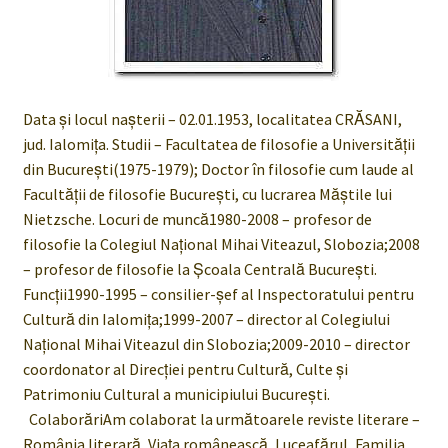
Data şi locul naşterii – 02.01.1953, localitatea CRĂSANI,
jud. Ialomiţa. Studii – Facultatea de filosofie a Universităţii
din Bucureşti(1975-1979); Doctor în filosofie cum laude al
Facultăţii de filosofie Bucureşti, cu lucrarea Măştile lui
Nietzsche. Locuri de muncă1980-2008 – profesor de
filosofie la Colegiul Naţional Mihai Viteazul, Slobozia;2008
– profesor de filosofie la Şcoala Centrală Bucureşti.
Funcţii1990-1995 – consilier-şef al Inspectoratului pentru
Cultură din Ialomiţa;1999-2007 – director al Colegiului
Naţional Mihai Viteazul din Slobozia;2009-2010 – director
coordonator al Direcţiei pentru Cultură, Culte şi
Patrimoniu Cultural a municipiului Bucureşti.
ColaborăriAm colaborat la următoarele reviste literare –
România literară, Viaţa românească, Luceafărul, Familia,