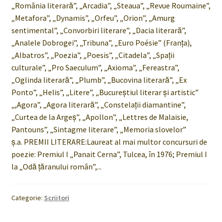
„România literară”, „Arcadia”, „Steaua”, „Revue Roumaine”,
„Metafora”, „Dynamis”, „Orfeu”, „Orion”, „Amurg
sentimental”, „Convorbiri literare”, „Dacia literară”,
„Analele Dobrogei”, „Tribuna”, „Euro Poésie” (Franţa),
„Albatros”, „Poezia”, „Poesis”, „Citadela”, „Spații
culturale”, „Pro Saeculum”, „Axioma”, „Fereastra”,
„Oglinda literară”, „Plumb”, „Bucovina literară”, „Ex
Ponto”, „Helis”, „Litere”, „Bucureștiul literar și artistic”
„,Agora”, „Agora literară”, „Constelații diamantine”,
„Curtea de la Argeş”, „Apollon”, „Lettres de Malaisie,
Pantouns”, „Sintagme literare”, „Memoria slovelor”
ş.a. PREMII LITERARE:Laureat al mai multor concursuri de
poezie: Premiul I „Panait Cerna”, Tulcea, în 1976; Premiul I
la „Odă ţăranului român”,...
Categorie:
Scriitori