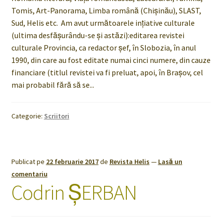
Tomis, Art-Panorama, Limba română (Chişinău), SLAST,
Sud, Helis etc. Am avut următoarele inţiative culturale
(ultima desfăşurându-se şi astăzi):editarea revistei
culturale Provincia, ca redactor şef, în Slobozia, în anul
1990, din care au fost editate numai cinci numere, din cauze
financiare (titlul revistei va fi preluat, apoi, în Braşov, cel
mai probabil fără să se...
Categorie:
Scriitori
Publicat pe
22 februarie 2017
de
Revista Helis
—
Lasă un
comentariu
Codrin ŞERBAN