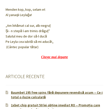
Menden kop, kop, selam et
Al yanaqlı Leylağa!
„Am înhămat cal sur, alb-negruț
Şi - n stepă l-am trimis drăguț”
Salutul meu de dor să-l ducă
Pe Leyla cea iubită să-mi aducă!„
(Cântec popular tătar)
Citește mai departe
ARTICOLE RECENTE
Baumbet 195 free spins fără depunere revendică acum – Ce-i
totul o iluzie calculată
1xbet chip gratuit 50 lei obține imediat RO – Promoţia care