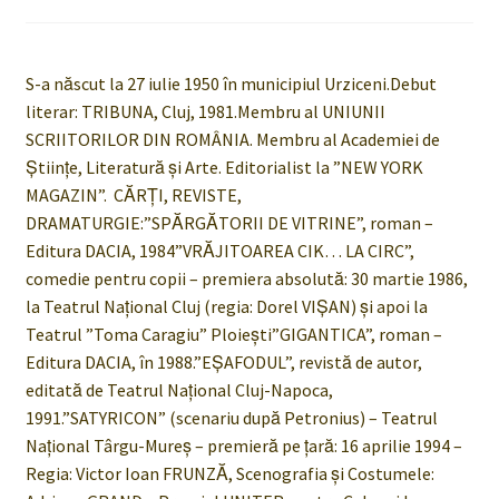
S-a născut la 27 iulie 1950 în municipiul Urziceni.Debut
literar: TRIBUNA, Cluj, 1981.Membru al UNIUNII
SCRIITORILOR DIN ROMÂNIA. Membru al Academiei de
Ştiinţe, Literatură şi Arte. Editorialist la ”NEW YORK
MAGAZIN”. CĂRŢI, REVISTE,
DRAMATURGIE:”SPĂRGĂTORII DE VITRINE”, roman –
Editura DACIA, 1984”VRĂJITOAREA CIK… LA CIRC”,
comedie pentru copii – premiera absolută: 30 martie 1986,
la Teatrul Naţional Cluj (regia: Dorel VIŞAN) şi apoi la
Teatrul ”Toma Caragiu” Ploieşti”GIGANTICA”, roman –
Editura DACIA, în 1988.”EŞAFODUL”, revistă de autor,
editată de Teatrul Naţional Cluj-Napoca,
1991.”SATYRICON” (scenariu după Petronius) – Teatrul
Naţional Târgu-Mureş – premieră pe ţară: 16 aprilie 1994 –
Regia: Victor Ioan FRUNZĂ, Scenografia şi Costumele: