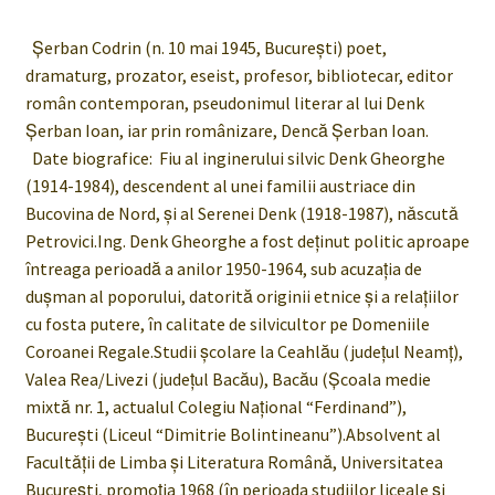
Şerban Codrin (n. 10 mai 1945, Bucureşti) poet,
dramaturg, prozator, eseist, profesor, bibliotecar, editor
român contemporan, pseudonimul literar al lui Denk
Şerban Ioan, iar prin românizare, Dencă Şerban Ioan.
Date biografice: Fiu al inginerului silvic Denk Gheorghe
(1914-1984), descendent al unei familii austriace din
Bucovina de Nord, şi al Serenei Denk (1918-1987), nǎscutǎ
Petrovici.Ing. Denk Gheorghe a fost deţinut politic aproape
întreaga perioadă a anilor 1950-1964, sub acuzaţia de
duşman al poporului, datorită originii etnice şi a relaţiilor
cu fosta putere, în calitate de silvicultor pe Domeniile
Coroanei Regale.Studii şcolare la Ceahlău (judeţul Neamţ),
Valea Rea/Livezi (judeţul Bacău), Bacău (Şcoala medie
mixtă nr. 1, actualul Colegiu Naţional “Ferdinand”),
Bucureşti (Liceul “Dimitrie Bolintineanu”).Absolvent al
Facultǎţii de Limba şi Literatura Românǎ, Universitatea
Bucureşti, promoţia 1968 (în perioada studiilor liceale şi