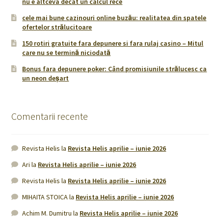
nu e altceva decât un calcul rece
cele mai bune cazinouri online buzău: realitatea din spatele
ofertelor strălucitoare
150 rotiri gratuite fara depunere si fara rulaj casino – Mitul
care nu se termină niciodată
Bonus fara depunere poker: Când promisiunile strălucesc ca
un neon deșart
Comentarii recente
Revista Helis
la
Revista Helis aprilie – iunie 2026
Ari
la
Revista Helis aprilie – iunie 2026
Revista Helis
la
Revista Helis aprilie – iunie 2026
MIHAITA STOICA
la
Revista Helis aprilie – iunie 2026
Achim M. Dumitru
la
Revista Helis aprilie – iunie 2026