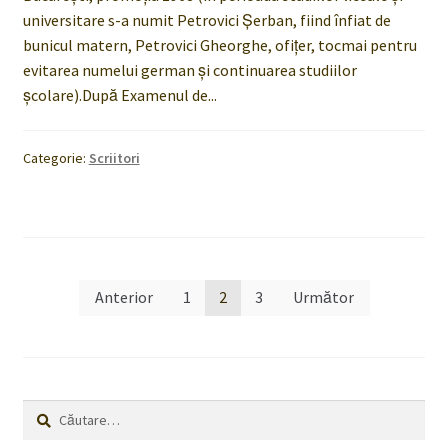
universitare s-a numit Petrovici Şerban, fiind înfiat de
bunicul matern, Petrovici Gheorghe, ofiţer, tocmai pentru
evitarea numelui german şi continuarea studiilor
şcolare).După Examenul de...
Categorie:
Scriitori
Paginație
Anterior
1
2
3
Următor
articole
Caută
după: