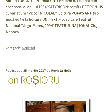
Adriana GRAND – Premiul UNITER pentru Cel mai bun
spectacol al anului 1994”SATYRICON: temă / PETRONIUS
cu variaţiuni / Victor NICOLAE”, Editura POPA'S ART şi o
nouă ediţie la Editura UNITEXT – coeditare Teatrul
Național Târgu-Mureş, 1994”TEATRUL NAŢIONAL Cluj-
Napoca:...
Categorie:
Scriitori
Publicat pe
25 martie 2017
de
Revista Helis
Ion ROȘIORU