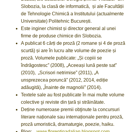
Slobozia, la clasă de informatică, și ale Facultății
de Tehnologie Chimică a Institutului (actualmente
Universitate) Politehnic București.
Este inginer chimist și director general al unei
firme de produse chimice din Slobozia.
A publicat 6 cărți de proză (2 romane și 4 de proză
scurtă) și are în lucru alte volume de poezie și
proză. Volumele publicate: „Și copiii se
îndrăgostesc” (2008), „Aceeași lună peste sat”
(2010), „Scrisori netrimise” (2011), „A
unsprezecea poruncă” (2012, 2014, ediție
adăugită), „Înainte de magnolii” (2014).
Textele sale au fost publicate în mai multe volume
colective şi reviste din țară și străinătate.
Deține numeroase premii obţinute la concursuri
literare naționale sau internaționale pentru proză,
proză umoristică, dramaturgie, poezie, haiku.
Blog:
www.florentinadalian.blogspot.com