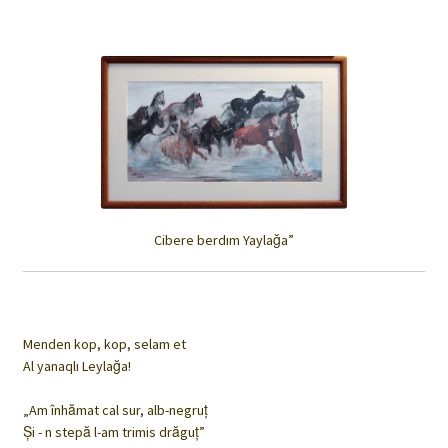
Cibere berdım Yaylağa”
Menden kop, kop, selam et
Al yanaqlı Leylağa!
„Am înhămat cal sur, alb-negruț
Şi - n stepă l-am trimis drăguț”