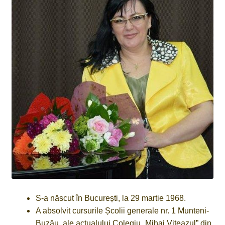
Gheorghe Dobre a primit un premiu literar important în
Macedonia
Întâlnire aniversară Helis
S-a născut în București, la 29 martie 1968.
A absolvit cursurile Școlii generale nr. 1 Munteni-
Buzău, ale actualului Colegiu „Mihai Viteazul” din