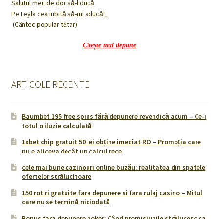
Salutul meu de dor să-l ducă
Pe Leyla cea iubită să-mi aducă!„
(Cântec popular tătar)
Citește mai departe
ARTICOLE RECENTE
Baumbet 195 free spins fără depunere revendică acum – Ce-i
totul o iluzie calculată
1xbet chip gratuit 50 lei obține imediat RO – Promoţia care
nu e altceva decât un calcul rece
cele mai bune cazinouri online buzău: realitatea din spatele
ofertelor strălucitoare
150 rotiri gratuite fara depunere si fara rulaj casino – Mitul
care nu se termină niciodată
Bonus fara depunere poker: Când promisiunile strălucesc ca