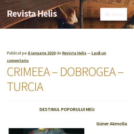
Revista Helis
Sari
Sari
Meniu
la
la
navigare
conținut
Prima pagină
Bibliotecă
Publicat pe
8 ianuarie 2020
de
Revista Helis
—
Lasă un
Colaboratori
comentariu
CRIMEEA – DOBROGEA –
Contact
TURCIA
Despre noi
Domnului Profesor Doctor Marius Stan, originar din
DESTINUL POPORULUI MEU
Urziceni, i s-a decernat Titlul Academic de Doctor Honoris
Causa al Universităţii Politehnica din Bucureşti
Güner Akmolla