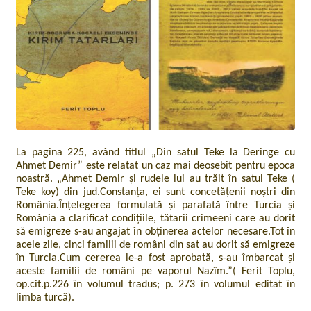
La pagina 225, având titlul „Din satul Teke la Deringe cu
Ahmet Demir” este relatat un caz mai deosebit pentru epoca
noastră. „Ahmet Demir și rudele lui au trăit în satul Teke (
Teke koy) din jud.Constanța, ei sunt concetățenii noștri din
România.Înțelegerea formulată și parafată între Turcia și
România a clarificat condițiile, tătarii crimeeni care au dorit
să emigreze s-au angajat în obținerea actelor necesare.Tot în
acele zile, cinci familii de români din sat au dorit să emigreze
în Turcia.Cum cererea le-a fost aprobată, s-au îmbarcat și
aceste familii de români pe vaporul Nazîm.”( Ferit Toplu,
op.cit.p.226 în volumul tradus; p. 273 în volumul editat în
limba turcă).