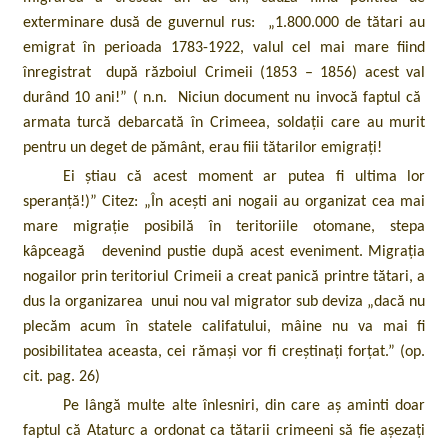
exterminare dusă de guvernul rus: „1.800.000 de tătari au
emigrat în perioada 1783-1922, valul cel mai mare fiind
înregistrat după războiul Crimeii (1853 – 1856) acest val
durând 10 ani!” ( n.n. Niciun document nu invocă faptul că
armata turcă debarcată în Crimeea, soldații care au murit
pentru un deget de pământ, erau fiii tătarilor emigrați!
Ei știau că acest moment ar putea fi ultima lor
speranță!)” Citez: „În acești ani nogaii au organizat cea mai
mare migrație posibilă în teritoriile otomane, stepa
kâpceagă devenind pustie după acest eveniment. Migrația
nogailor prin teritoriul Crimeii a creat panică printre tătari, a
dus la organizarea unui nou val migrator sub deviza „dacă nu
plecăm acum în statele califatului, mâine nu va mai fi
posibilitatea aceasta, cei rămași vor fi creștinați forțat.” (op.
cit. pag. 26)
Pe lângă multe alte înlesniri, din care aș aminti doar
faptul că Ataturc a ordonat ca tătarii crimeeni să fie așezați