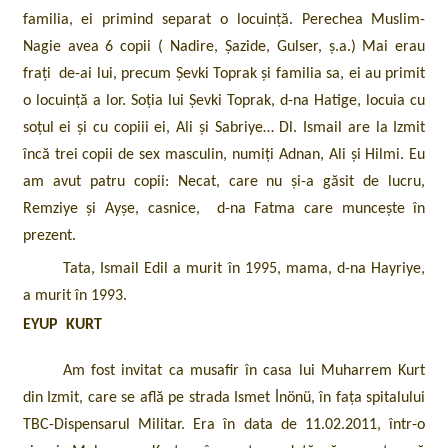
familia, ei primind separat o locuință. Perechea Muslim-
Nagie avea 6 copii ( Nadire, Șazide, Gulser, ș.a.) Mai erau
frați de-ai lui, precum Șevki Toprak și familia sa, ei au primit
o locuință a lor. Soția lui Șevki Toprak, d-na Hatige, locuia cu
soțul ei și cu copiii ei, Ali și Sabriye… Dl. Ismail are la Izmit
încă trei copii de sex masculin, numiți Adnan, Ali și Hilmi. Eu
am avut patru copii: Necat, care nu și-a găsit de lucru,
Remziye și Ayșe, casnice, d-na Fatma care muncește în
prezent.
Tata, Ismail Edil a murit în 1995, mama, d-na Hayriye,
a murit în 1993.
EYUP KURT
Am fost invitat ca musafir în casa lui Muharrem Kurt
din Izmit, care se află pe strada Ismet İnönü, în fața spitalului
TBC-Dispensarul Militar. Era în data de 11.02.2011, într-o