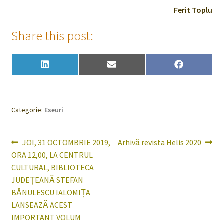
Ferit Toplu
Share this post:
Share
Share
Share
L
E
F
on
on
on
i
m
a
n
a
c
k
i
e
e
l
b
d
o
Categorie:
Eseuri
I
o
n
k
Navigare
Articolul
Articolul
JOI, 31 OCTOMBRIE 2019,
Arhivă revista Helis 2020
anterior:
următor:
ORA 12,00, LA CENTRUL
în
CULTURAL, BIBLIOTECA
articole
JUDEŢEANĂ STEFAN
BĂNULESCU IALOMIŢA
LANSEAZĂ ACEST
IMPORTANT VOLUM