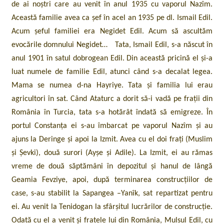
de ai noștri care au venit în anul 1935 cu vaporul Nazîm.
Această familie avea ca șef în acel an 1935 pe dl. Ismail Edil.
Acum șeful familiei era Negidet Edil. Acum să ascultăm
evocările domnului Negidet… Tata, Ismail Edil, s-a născut în
anul 1901 în satul dobrogean Edil. Din această pricină el și-a
luat numele de familie Edil, atunci când s-a decalat legea.
Mama se numea d-na Hayriye. Tata și familia lui erau
agricultori în sat. Când Ataturc a dorit să-i vadă pe frații din
România în Turcia, tata s-a hotărât îndată să emigreze. În
portul Constanța ei s-au îmbarcat pe vaporul Nazîm și au
ajuns la Deringe și apoi la Izmit. Avea cu el doi frați (Muslim
și Șevki), două surori (Ayșe și Adile). La Izmit, ei au rămas
vreme de două săptămâni în depozitul și hanul de lângă
Geamia Fevziye, apoi, după terminarea construcțiilor de
case, s-au stabilit la Sapangea –Yanîk, sat repartizat pentru
ei. Au venit la Tenidogan la sfârșitul lucrărilor de construcție.
Odată cu el a venit și fratele lui din România, Mulsul Edil, cu