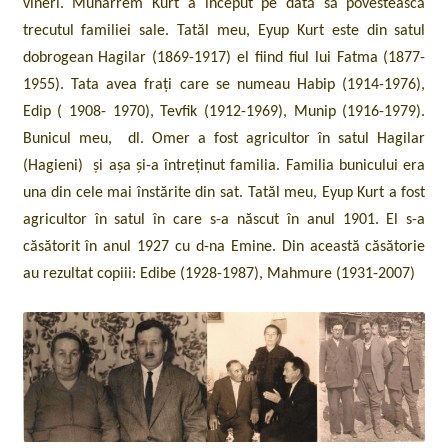
vineri. Muharrem Kurt a început pe dată să povestească
trecutul familiei sale. Tatăl meu, Eyup Kurt este din satul
dobrogean Hagilar (1869-1917) el fiind fiul lui Fatma (1877-
1955). Tata avea frați care se numeau Habip (1914-1976),
Edip ( 1908- 1970), Tevfik (1912-1969), Munip (1916-1979).
Bunicul meu, dl. Omer a fost agricultor în satul Hagilar
(Hagieni) și așa și-a întreținut familia. Familia bunicului era
una din cele mai înstărite din sat. Tatăl meu, Eyup Kurt a fost
agricultor în satul în care s-a născut în anul 1901. El s-a
căsătorit în anul 1927 cu d-na Emine. Din această căsătorie
au rezultat copiii: Edibe (1928-1987), Mahmure (1931-2007)