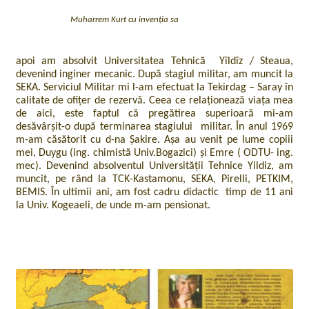
Muharrem Kurt cu invenția sa
apoi am absolvit Universitatea Tehnică Yîldîz / Steaua,
devenind inginer mecanic. După stagiul militar, am muncit la
SEKA. Serviciul Militar mi l-am efectuat la Tekirdag – Saray în
calitate de ofițer de rezervă. Ceea ce relaționează viața mea
de aici, este faptul că pregătirea superioară mi-am
desăvârșit-o după terminarea stagiului militar. În anul 1969
m-am căsătorit cu d-na Șakire. Așa au venit pe lume copiii
mei, Duygu (ing. chimistă Univ.Bogazici) și Emre ( ODTU- ing.
mec). Devenind absolventul Universității Tehnice Yildiz, am
muncit, pe rând la TCK-Kastamonu, SEKA, Pirelli, PETKIM,
BEMIS. În ultimii ani, am fost cadru didactic timp de 11 ani
la Univ. Kogeaeli, de unde m-am pensionat.