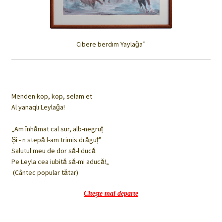
Cibere berdım Yaylağa”
Menden kop, kop, selam et
Al yanaqlı Leylağa!
„Am înhămat cal sur, alb-negruț
Şi - n stepă l-am trimis drăguț”
Salutul meu de dor să-l ducă
Pe Leyla cea iubită să-mi aducă!„
(Cântec popular tătar)
Citește mai departe