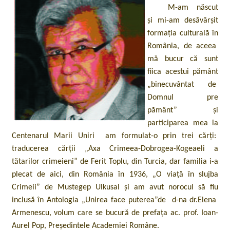
Gheorghe Dobre a primit un premiu literar important în
M-am născut
Macedonia
și mi-am desăvârșit
formația culturală în
România, de aceea
Întâlnire aniversară Helis
mă bucur că sunt
fiica acestui pământ
„binecuvântat de
Domnul pre
pământ” și
participarea mea la
Centenarul Marii Uniri am formulat-o prin trei cărți:
traducerea cărții „Axa Crimeea-Dobrogea-Kogeaeli a
tătarilor crimeieni” de Ferit Toplu, din Turcia, dar familia i-a
plecat de aici, din România în 1936, „O viață în slujba
Crimeii” de Mustegep Ulkusal și am avut norocul să fiu
inclusă în Antologia „Unirea face puterea”de d-na dr.Elena
Armenescu, volum care se bucură de prefața ac. prof. Ioan-
Aurel Pop, Președintele Academiei Române.