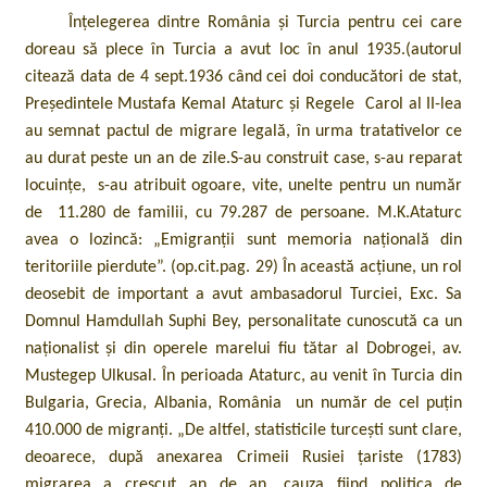
Înțelegerea dintre România și Turcia pentru cei care
doreau să plece în Turcia a avut loc în anul 1935.(autorul
citează data de 4 sept.1936 când cei doi conducători de stat,
Președintele Mustafa Kemal Ataturc și Regele Carol al II-lea
au semnat pactul de migrare legală, în urma tratativelor ce
au durat peste un an de zile.S-au construit case, s-au reparat
locuințe, s-au atribuit ogoare, vite, unelte pentru un număr
de 11.280 de familii, cu 79.287 de persoane. M.K.Ataturc
avea o lozincă: „Emigranții sunt memoria națională din
teritoriile pierdute”. (op.cit.pag. 29) În această acțiune, un rol
deosebit de important a avut ambasadorul Turciei, Exc. Sa
Domnul Hamdullah Suphi Bey, personalitate cunoscută ca un
naționalist și din operele marelui fiu tătar al Dobrogei, av.
Mustegep Ulkusal. În perioada Ataturc, au venit în Turcia din
Bulgaria, Grecia, Albania, România un număr de cel puțin
410.000 de migranți. „De altfel, statisticile turcești sunt clare,
deoarece, după anexarea Crimeii Rusiei țariste (1783)
migrarea a crescut an de an, cauza fiind politica de