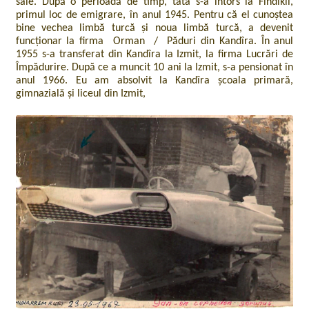
sale.
După o perioadă de timp, tata s-a întors la Fîndîklî,
primul loc de emigrare, în anul 1945. Pentru că el cunoștea
bine vechea limbă turcă și noua limbă turcă, a devenit
funcționar la firma Orman / Păduri din Kandîra. În anul
1955 s-a transferat din Kandîra la Izmit, la firma Lucrări de
Împădurire. După ce a muncit 10 ani la Izmit, s-a pensionat în
anul 1966. Eu am absolvit la Kandîra școala primară,
gimnazială și liceul din Izmit,