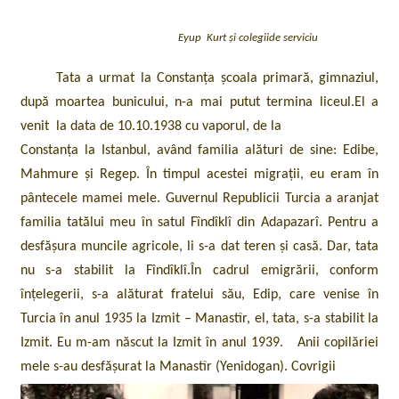
Eyup Kurt și colegiide serviciu
Tata a urmat la Constanța școala primară, gimnaziul,
după moartea bunicului, n-a mai putut termina liceul.El a
venit la data de 10.10.1938 cu vaporul, de la
Constanța la Istanbul, având familia alături de sine: Edibe,
Mahmure și Regep. În timpul acestei migrații, eu eram în
pântecele mamei mele. Guvernul Republicii Turcia a aranjat
familia tatălui meu în satul Fîndîklî din Adapazarî. Pentru a
desfășura muncile agricole, li s-a dat teren și casă. Dar, tata
nu s-a stabilit la Fîndîklî.În cadrul emigrării, conform
înțelegerii, s-a alăturat fratelui său, Edip, care venise în
Turcia în anul 1935 la Izmit – Manastîr, el, tata, s-a stabilit la
Izmit. Eu m-am născut la Izmit în anul 1939. Anii copilăriei
mele s-au desfășurat la Manastîr (Yenidogan). Covrigii