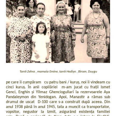
Tanti Zehra , mamaia Emine, tanti Hediye , Birsen, Duygu
pe care îi cumpăram cu patru bani / kuruș, noi îi vindeam cu
cinci kuruș. În anii copilăriei m-am jucat cu frații Ismet
Genci, Enghin și Yîlmaz Ghenciogullarî la rezervoarele Aya
Pandaleymon din Yenidogan. Apoi, Manastîr a rămas sub
drumul de uscat D-100 care s-a construit după aceea. Din
anul 1938 până în anul 1945, tata a muncit ca transportator,
vopsitor, negustor la Izmit, asigurând existența familiei