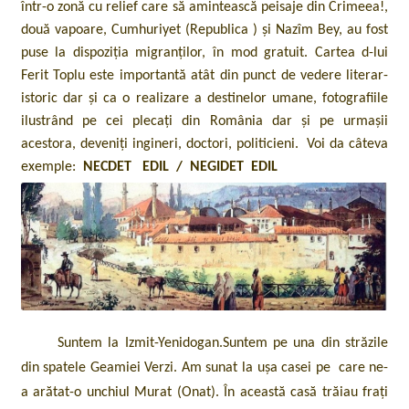
într-o zonă cu relief care să amintească peisaje din Crimeea!,
două vapoare, Cumhuriyet (Republica ) și Nazîm Bey, au fost
puse la dispoziția migranților, în mod gratuit. Cartea d-lui
Ferit Toplu este importantă atât din punct de vedere literar-
istoric dar și ca o realizare a destinelor umane, fotografiile
ilustrând pe cei plecați din România dar și pe urmașii
acestora, deveniți ingineri, doctori, politicieni. Voi da câteva
exemple:
NECDET EDIL / NEGIDET EDIL
Suntem la Izmit-Yenidogan.Suntem pe una din străzile
din spatele Geamiei Verzi. Am sunat la ușa casei pe care ne-
a arătat-o unchiul Murat (Onat). În această casă trăiau frați