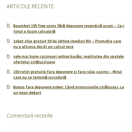
ARTICOLE RECENTE
Baumbet 195 free spins fără depunere revendică acum – Ce-i
totul o iluzie calculată
1xbet chip gratuit 50 lei obține imediat RO – Promoţia care
nu e altceva decât un calcul rece
cele mai bune cazinouri online buzău: realitatea din spatele
ofertelor strălucitoare
150 rotiri gratuite fara depunere si fara rulaj casino – Mitul
care nu se termină niciodată
Bonus fara depunere poker: Când promisiunile strălucesc ca
un neon deșart
Comentarii recente